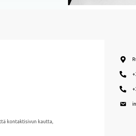
R
+
+
i
ttä kontaktisivun kautta,