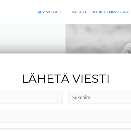
AURINKOLASIT
LUKULASIT
KAUKO- / MIINUSLASIT
LÄHETÄ VIESTI
L
a
s
t