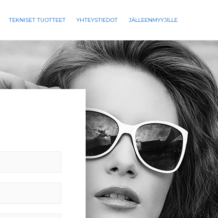
TEKNISET TUOTTEET
YHTEYSTIEDOT
JÄLLEENMYYJILLE