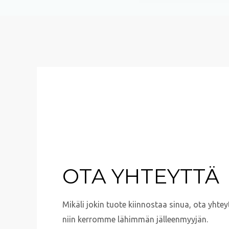
s
s
a
g
e
*
OTA YHTEYTTÄ
Mikäli jokin tuote kiinnostaa sinua, ota yhtey
niin kerromme lähimmän jälleenmyyjän.