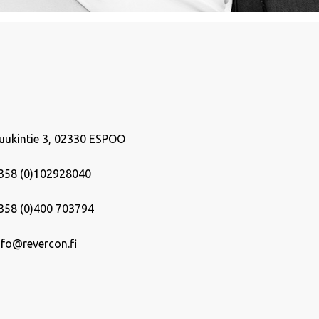
uukintie 3, 02330 ESPOO
358 (0)102928040
358 (0)400 703794
nfo@revercon.fi